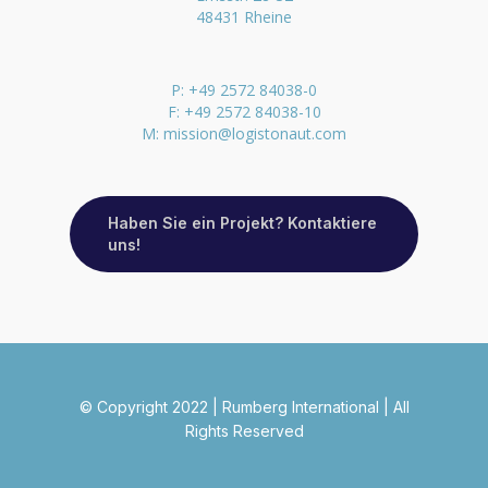
48431 Rheine
P: +49 2572 84038-0
F: +49 2572 84038-10
M:
mission@logistonaut.com
Haben Sie ein Projekt? Kontaktiere
uns!
© Copyright 2022 | Rumberg International | All
Rights Reserved