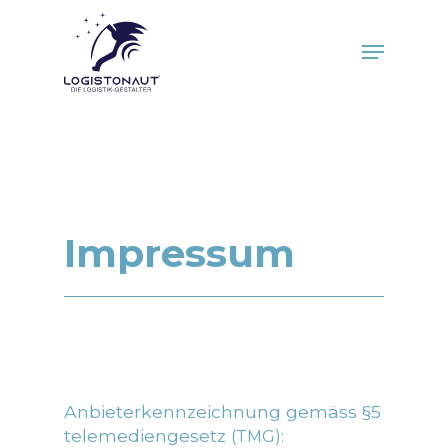
Skip
to
Menu
main
Close
content
Menu
Impressum
Anbieterkennzeichnung gemäss §5
telemediengesetz
(TMG):